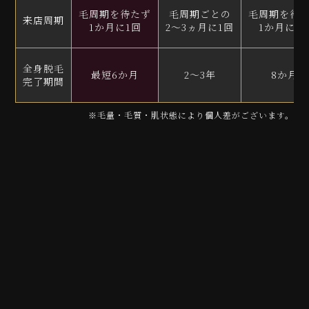
毛周期を待たず
毛周期ごとの
毛周期を待
来店周期
1か月に1回
2～3ヵ月に1回
1か月に1
全身脱毛
最短6か月
2～3年
8か月
完了期間
※毛量・毛質・肌状態により個人差がございます。