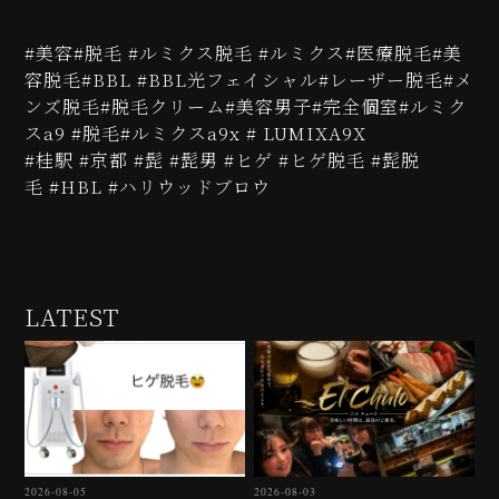
#美容#脱毛 #ルミクス脱毛 #ルミクス#医療脱毛#美
容脱毛#BBL #BBL光フェイシャル#レーザー脱毛#メ
ンズ脱毛#脱毛クリーム#美容男子#完全個室#ルミク
スa9 #脱毛#ルミクスa9x # LUMIXA9X
#桂駅 #京都 #髭 #髭男 #ヒゲ #ヒゲ脱毛 #髭脱
毛 #HBL #ハリウッドブロウ
LATEST
2026-08-05
2026-08-03