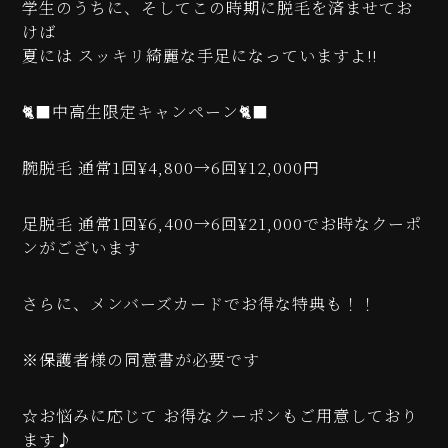
学生のうちに、そしてこの時期に脱毛を済ませてお
けば
夏には スッキリ綺麗な手足になっていますよ!!
🐈‍⬛
中高生限定キャンペーン
🐈‍⬛
腕脱毛
通常
1
回
¥4,800→6
回
¥12,000
円
足脱毛
通常
1
回
¥6,400→6
回
¥21,000
でお時なクーポ
ンがございます
さらに、メンバーズカードでお得な特典も！！
※
保護者様の同意書が必要です
☆お悩みに応じて お得なクーポンもご用意しており
ます♪