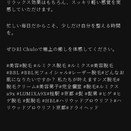
リラックス効果はもちろん、スッキリ軽い感覚を実
感していただけます。
忙しい毎日だからこそ、少しだけ自分を整える時間
を。
ぜひEl Chuloで極上の癒しを体感してください。
#美容#脱毛 #ルミクス脱毛 #ルミクス#美容脱毛
#BBL #BBL光フェイシャル#レーザー脱毛#どんなお
肌になりたいですか？ 私たちが叶えますンズ脱毛#
脱毛クリーム#美容男子#完全個室 #脱毛#ルミクス
a9x #LUMIXA9X#桂駅 #京都 #髭 #髭男 #ヒゲ #ヒ
ゲ脱毛 #髭脱毛 #HBL#ハリウッドブロウリフト#ハ
リウッドブロウリフト京都#ドライヘッド