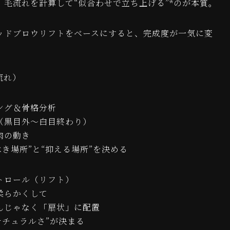
、毛流れを計算して“似合わせで立ち上げる”*のが本質。
ッドブロウリフトをベースにすると、完成度が一気に変
流れ）
ング＆骨格分析
（黒目外～白目終わり）
肉の動き
べき場所”と“抑える場所”を決める
トロール（リフト）
柔らかくして
んじゃなく「扇状」に配置
ナチュラルさ”が決まる