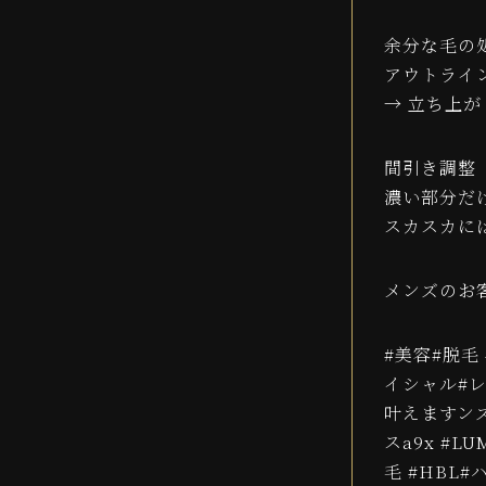
余分な毛の
アウトライ
→ 立ち上
間引き調整
濃い部分だ
スカスカに
メンズのお
#美容#脱毛
イシャル#
叶えますンズ
スa9x #L
毛 #HBL