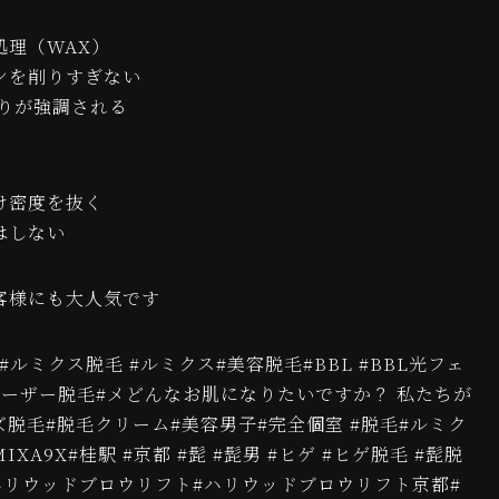
処理（WAX）
ンを削りすぎない
がりが強調される
け密度を抜く
はしない
客様にも大人気です
 #ルミクス脱毛 #ルミクス#美容脱毛#BBL #BBL光フェ
レーザー脱毛#メどんなお肌になりたいですか？ 私たちが
脱毛#脱毛クリーム#美容男子#完全個室 #脱毛#ルミク
UMIXA9X#桂駅 #京都 #髭 #髭男 #ヒゲ #ヒゲ脱毛 #髭脱
#ハリウッドブロウリフト#ハリウッドブロウリフト京都#